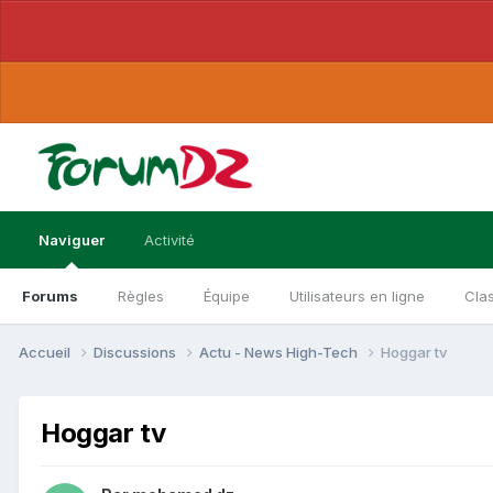
Naviguer
Activité
Forums
Règles
Équipe
Utilisateurs en ligne
Cla
Accueil
Discussions
Actu - News High-Tech
Hoggar tv
Hoggar tv