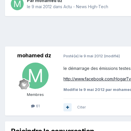
Par
mohamed dz
le 9 mai 2012
dans
Actu - News High-Tech
mohamed dz
Posté(e)
le 9 mai 2012
(modifié)
le démarrage des émissions testes
http://www.facebook.com/HogarTv
Modifié
le 9 mai 2012
par mohamed
Membres
61
Citer