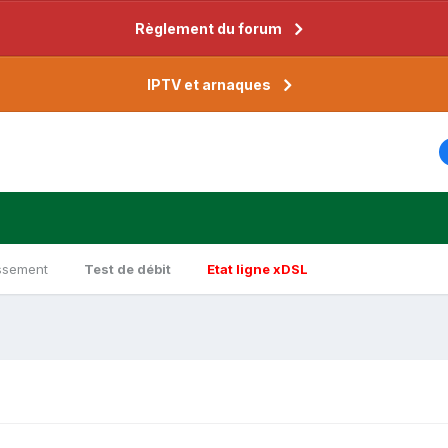
Règlement du forum
IPTV et arnaques
ssement
Test de débit
Etat ligne xDSL