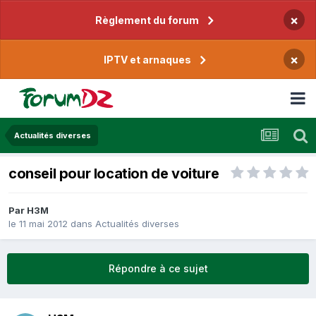
×
Règlement du forum
×
IPTV et arnaques
Actualités diverses
conseil pour location de voiture
Par
H3M
le 11 mai 2012
dans
Actualités diverses
Répondre à ce sujet