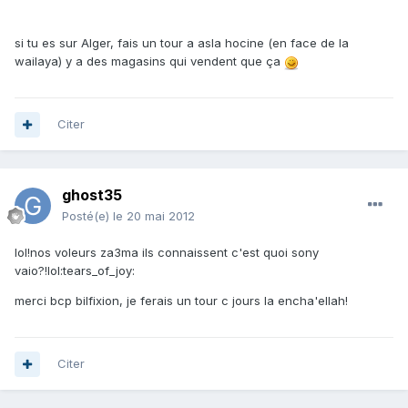
si tu es sur Alger, fais un tour a asla hocine (en face de la
wailaya) y a des magasins qui vendent que ça
Citer
ghost35
Posté(e)
le 20 mai 2012
lol!nos voleurs za3ma ils connaissent c'est quoi sony
vaio?!lol:tears_of_joy:
merci bcp bilfixion, je ferais un tour c jours la encha'ellah!
Citer