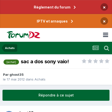
×
Règlement du forum
×
IPTV et arnaques
Achats
sac a dos sony vaio!
[achat]
Par
ghost35
le 17 mai 2012
dans
Achats
Répondre à ce sujet