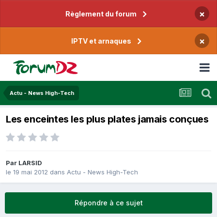
×
Règlement du forum
×
IPTV et arnaques
Actu - News High-Tech
Les enceintes les plus plates jamais conçues
Par
LARSID
le 19 mai 2012
dans
Actu - News High-Tech
Répondre à ce sujet