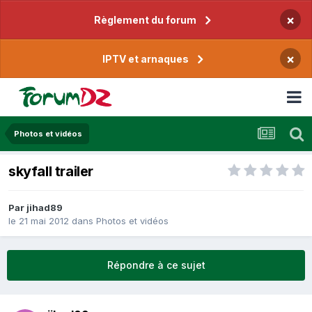
×
Règlement du forum
×
IPTV et arnaques
Photos et vidéos
skyfall trailer
Par
jihad89
le 21 mai 2012
dans
Photos et vidéos
Répondre à ce sujet