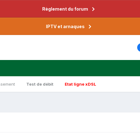
Règlement du forum
IPTV et arnaques
ssement
Test de débit
Etat ligne xDSL