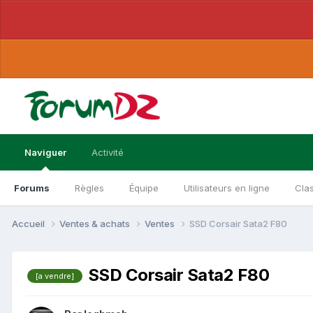
Naviguer
Activité
Forums
Règles
Équipe
Utilisateurs en ligne
Cla
Accueil
Ventes & achats
Ventes
SSD Corsair Sata2 F80
SSD Corsair Sata2 F80
[a vendre]