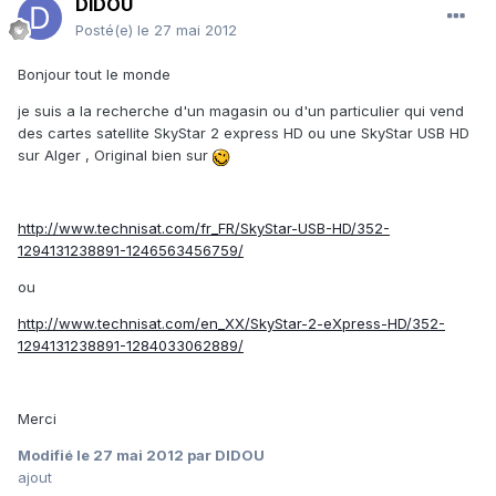
DIDOU
Posté(e)
le 27 mai 2012
Bonjour tout le monde
je suis a la recherche d'un magasin ou d'un particulier qui vend
des cartes satellite SkyStar 2 express HD ou une SkyStar USB HD
sur Alger , Original bien sur
http://www.technisat.com/fr_FR/SkyStar-USB-HD/352-
1294131238891-1246563456759/
ou
http://www.technisat.com/en_XX/SkyStar-2-eXpress-HD/352-
1294131238891-1284033062889/
Merci
Modifié
le 27 mai 2012
par DIDOU
ajout