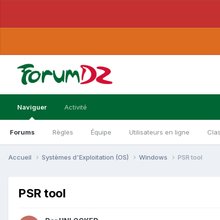
Naviguer
Activité
Forums
Règles
Équipe
Utilisateurs en ligne
Cla
Accueil
Systèmes d'Exploitation (OS)
Windows
PSR tool
PSR tool