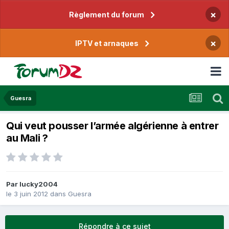
×
Règlement du forum
×
IPTV et arnaques
Guesra
Qui veut pousser l’armée algérienne à entrer
au Mali ?
Par
lucky2004
le 3 juin 2012
dans
Guesra
Répondre à ce sujet