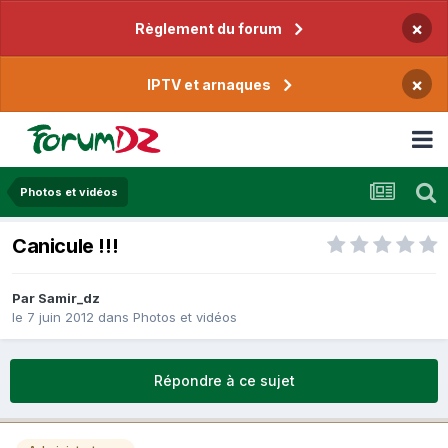
×
Règlement du forum
×
IPTV et arnaques
Photos et vidéos
Canicule !!!
Par
Samir_dz
le 7 juin 2012
dans
Photos et vidéos
Répondre à ce sujet