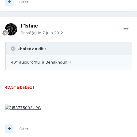
Citer
l'1stinc
Posté(e)
le 7 juin 2012
khaledz a dit :
40° aujourd'hui à Benaknoun !!!
47,5° à babez !
Citer