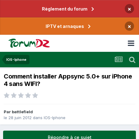
×
Règlement du forum
×
IPTV et arnaques
IOS-Iphone
Comment installer Appsync 5.0+ sur iPhone
4 sans WIFI?
Par
battlefield
le 28 juin 2012
dans
IOS-Iphone
Répondre à ce sujet