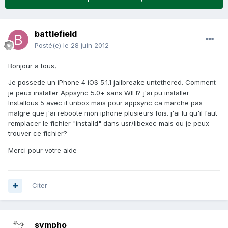
battlefield
Posté(e)
le 28 juin 2012
Bonjour a tous,
Je possede un iPhone 4 iOS 5.1.1 jailbreake untethered. Comment
je peux installer Appsync 5.0+ sans WIFI? j'ai pu installer
Installous 5 avec iFunbox mais pour appsync ca marche pas
malgre que j'ai reboote mon iphone plusieurs fois. j'ai lu qu'il faut
remplacer le fichier "installd" dans usr/libexec mais ou je peux
trouver ce fichier?
Merci pour votre aide
Citer
sympho