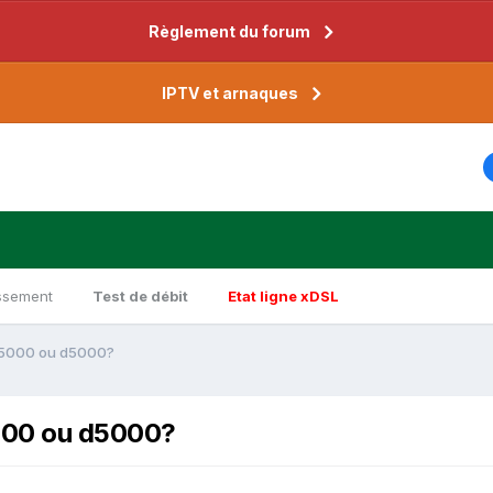
Règlement du forum
IPTV et arnaques
ssement
Test de débit
Etat ligne xDSL
h5000 ou d5000?
000 ou d5000?