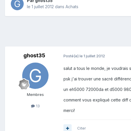
Par
ghost35
le 1 juillet 2012
dans
Achats
ghost35
Posté(e)
le 1 juillet 2012
salut a tous le monde, je voudrais
psk j'ai trouver une sacré différen
un eh5000 72000da et d5000 98
Membres
comment vous expliqué cette diff d
13
merci!
Citer