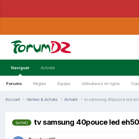
Naviguer
Activité
Forums
Règles
Équipe
Utilisateurs en ligne
Cla
Accueil
Ventes & achats
Achats
tv samsung 40pouce led e
tv samsung 40pouce led eh5
[achat]