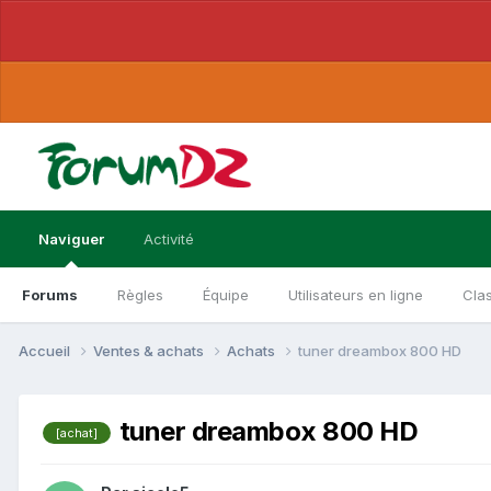
Naviguer
Activité
Forums
Règles
Équipe
Utilisateurs en ligne
Cla
Accueil
Ventes & achats
Achats
tuner dreambox 800 HD
tuner dreambox 800 HD
[achat]