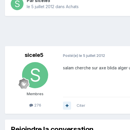
Par
sicele5
le 5 juillet 2012
dans
Achats
sicele5
Posté(e)
le 5 juillet 2012
salam cherche sur axe blida alge
Membres
276
Citer
Rejoindre la conversation