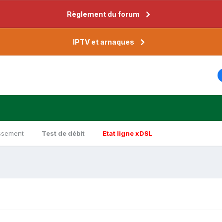
Règlement du forum
IPTV et arnaques
ssement
Test de débit
Etat ligne xDSL