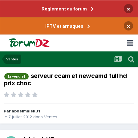
×
Règlement du forum
×
IPTV et arnaques
Ventes
serveur ccam et newcamd full hd
[a vendre]
prix choc
Par
abdelmalek31
le 7 juillet 2012
dans
Ventes