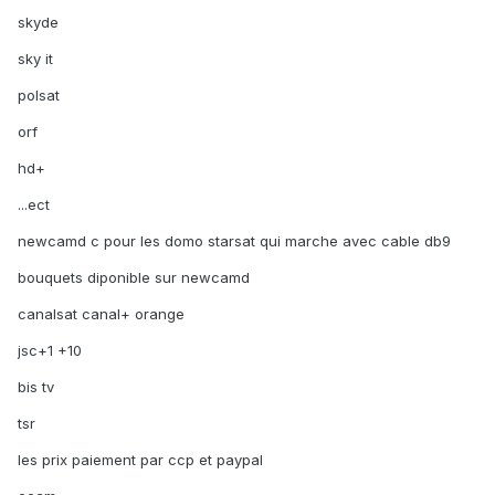
skyde
sky it
polsat
orf
hd+
...ect
newcamd c pour les domo starsat qui marche avec cable db9
bouquets diponible sur newcamd
canalsat canal+ orange
jsc+1 +10
bis tv
tsr
les prix paiement par ccp et paypal