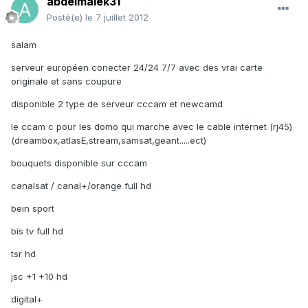
abdelmalek31
Posté(e)
le 7 juillet 2012
salam
serveur européen conecter 24/24 7/7 avec des vrai carte
originale et sans coupure
disponible 2 type de serveur cccam et newcamd
le ccam c pour les domo qui marche avec le cable internet (rj45)
(dreambox,atlasE,stream,samsat,geant.....ect)
bouquets disponible sur cccam
canalsat / canal+/orange full hd
bein sport
bis tv full hd
tsr hd
jsc +1 +10 hd
digital+