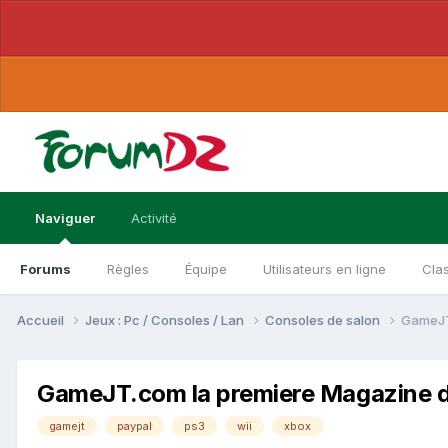
Naviguer
Activité
Forums
Règles
Équipe
Utilisateurs en ligne
Cla
Accueil
Jeux : Pc / Consoles / Lan
Consoles de salon
GameJT.
GameJT.com la premiere Magazine de
gamejt
paypal
ps3
wii
xbox