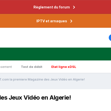
Règlement du forum
IPTV et arnaques
ssement
Test de débit
Etat ligne xDSL
com la premiere Magazine des Jeux Vidéo en Algerie!
s Jeux Vidéo en Algerie!