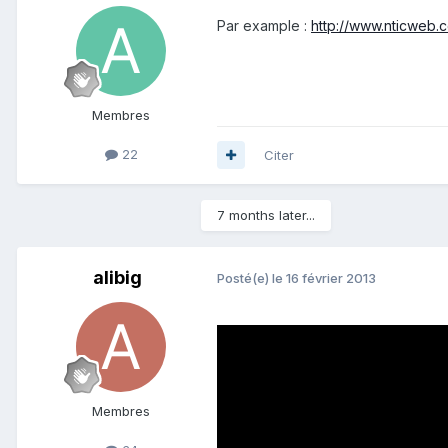
Par example :
http://www.nticweb.
Membres
22
Citer
7 months later...
alibig
Posté(e)
le 16 février 2013
Membres