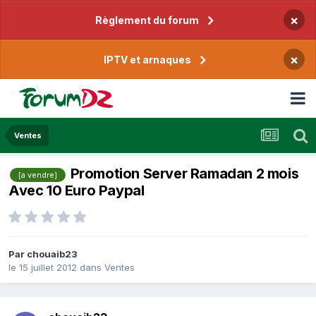
×
Règlement du forum
×
IPTV et arnaques
Ventes
Promotion Server Ramadan 2 mois
[a vendre]
Avec 10 Euro Paypal
Par
chouaib23
le 15 juillet 2012
dans
Ventes