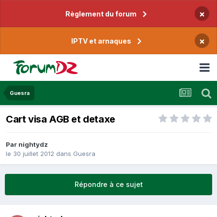
×
Règlement du forum
×
IPTV et arnaques
Guesra
Cart visa AGB et detaxe
Par
nightydz
le 30 juillet 2012
dans
Guesra
Répondre à ce sujet