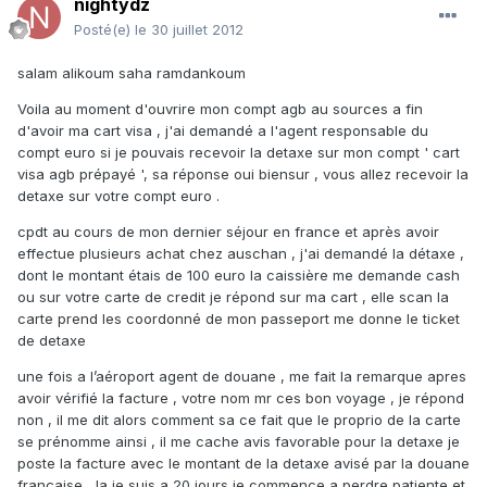
nightydz
Posté(e)
le 30 juillet 2012
salam alikoum saha ramdankoum
Voila au moment d'ouvrire mon compt agb au sources a fin
d'avoir ma cart visa , j'ai demandé a l'agent responsable du
compt euro si je pouvais recevoir la detaxe sur mon compt ' cart
visa agb prépayé ', sa réponse oui biensur , vous allez recevoir la
detaxe sur votre compt euro .
cpdt au cours de mon dernier séjour en france et après avoir
effectue plusieurs achat chez auschan , j'ai demandé la détaxe ,
dont le montant étais de 100 euro la caissière me demande cash
ou sur votre carte de credit je répond sur ma cart , elle scan la
carte prend les coordonné de mon passeport me donne le ticket
de detaxe
une fois a l’aéroport agent de douane , me fait la remarque apres
avoir vérifié la facture , votre nom mr ces bon voyage , je répond
non , il me dit alors comment sa ce fait que le proprio de la carte
se prénomme ainsi , il me cache avis favorable pour la detaxe je
poste la facture avec le montant de la detaxe avisé par la douane
française , la je suis a 20 jours je commence a perdre patiente et