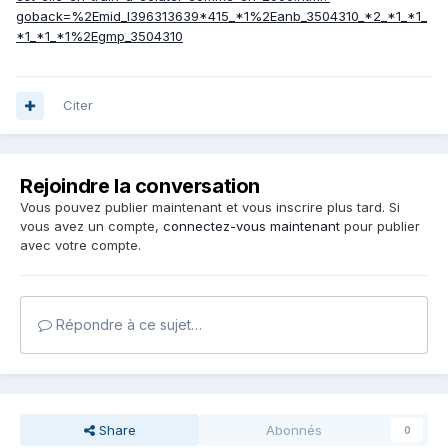
goback=%2Emid_I396313639*415_*1%2Eanb_3504310_*2_*1_*1_
*1_*1_*1%2Egmp_3504310
Citer
Rejoindre la conversation
Vous pouvez publier maintenant et vous inscrire plus tard. Si
vous avez un compte,
connectez-vous maintenant
pour publier
avec votre compte.
Répondre à ce sujet…
Share
Abonnés
0