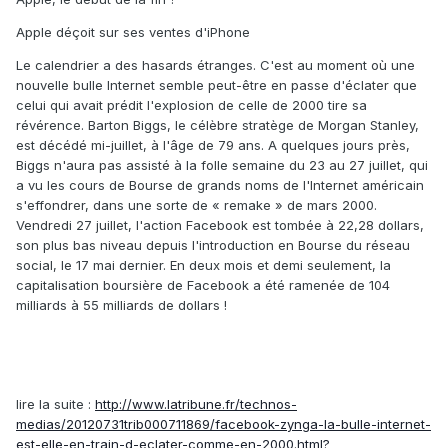
Apple déçoit sur ses ventes d'iPhone
Le calendrier a des hasards étranges. C'est au moment où une
nouvelle bulle Internet semble peut-être en passe d'éclater que
celui qui avait prédit l'explosion de celle de 2000 tire sa
révérence. Barton Biggs, le célèbre stratège de Morgan Stanley,
est décédé mi-juillet, à l'âge de 79 ans. A quelques jours près,
Biggs n'aura pas assisté à la folle semaine du 23 au 27 juillet, qui
a vu les cours de Bourse de grands noms de l'Internet américain
s'effondrer, dans une sorte de « remake » de mars 2000.
Vendredi 27 juillet, l'action Facebook est tombée à 22,28 dollars,
son plus bas niveau depuis l'introduction en Bourse du réseau
social, le 17 mai dernier. En deux mois et demi seulement, la
capitalisation boursière de Facebook a été ramenée de 104
milliards à 55 milliards de dollars !
lire la suite :
http://www.latribune.fr/technos-
medias/20120731trib000711869/facebook-zynga-la-bulle-internet-
est-elle-en-train-d-eclater-comme-en-2000.html?