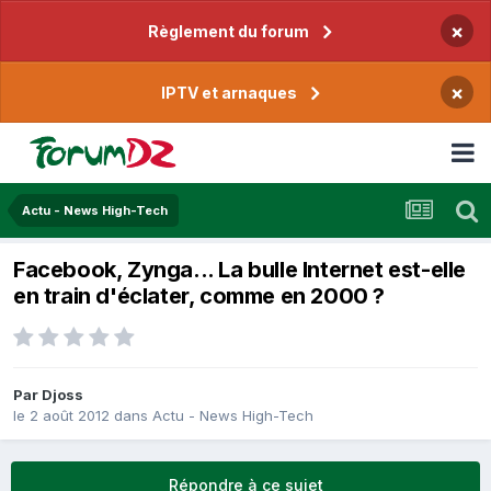
×
Règlement du forum
×
IPTV et arnaques
Actu - News High-Tech
Facebook, Zynga... La bulle Internet est-elle
en train d'éclater, comme en 2000 ?
Par
Djoss
le 2 août 2012
dans
Actu - News High-Tech
Répondre à ce sujet