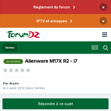
×
Règlement du forum
×
IPTV et arnaques
Ventes
Alienware M17X R2 - i7
[a vendre]
Par
Aizen
le 4 août 2012
dans
Ventes
Répondre à ce sujet