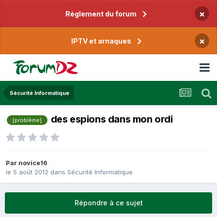
×
Règlement du forum
×
IPTV et arnaques
Sécurité Informatique
des espions dans mon ordi
[problème]
Par
novice16
le 5 août 2012
dans
Sécurité Informatique
Répondre à ce sujet