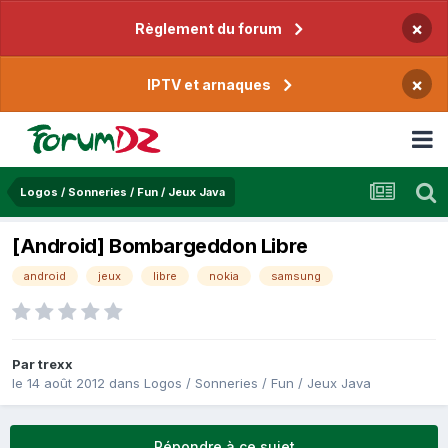
×
Règlement du forum
×
IPTV et arnaques
Logos / Sonneries / Fun / Jeux Java
[Android] Bombargeddon Libre
android
jeux
libre
nokia
samsung
Par
trexx
le 14 août 2012
dans
Logos / Sonneries / Fun / Jeux Java
Répondre à ce sujet