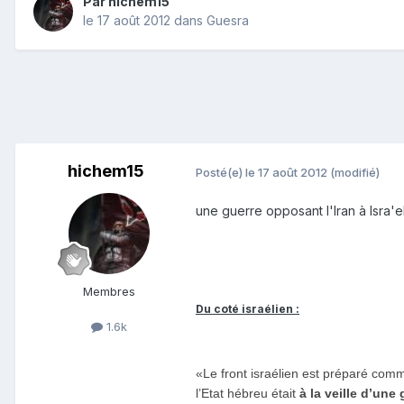
Par
hichem15
le 17 août 2012
dans
Guesra
hichem15
Posté(e)
le 17 août 2012
(modifié)
une guerre opposant l'Iran à Isra'
Membres
Du coté israélien :
1.6k
«Le front israélien est préparé comm
l’Etat hébreu était
à la veille d’une 