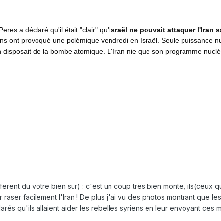
Peres
a déclaré qu'il était "clair" qu'
Israël ne pouvait attaquer l'Iran 
ions ont provoqué une polémique vendredi en Israël. Seule puissance nucl
 disposait de la bombe atomique. L'Iran nie que son programme nucléai
fférent du votre bien sur) : c'est un coup très bien monté, ils(ceux q
r raser facilement l'Iran ! De plus j'ai vu des photos montrant que le
rés qu'ils allaient aider les rebelles syriens en leur envoyant ces 