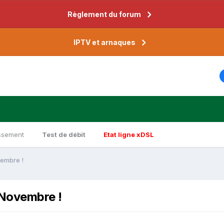
Règlement du forum
IPTV et arnaques
ssement
Test de débit
Etat ligne xDSL
vembre !
 Novembre !