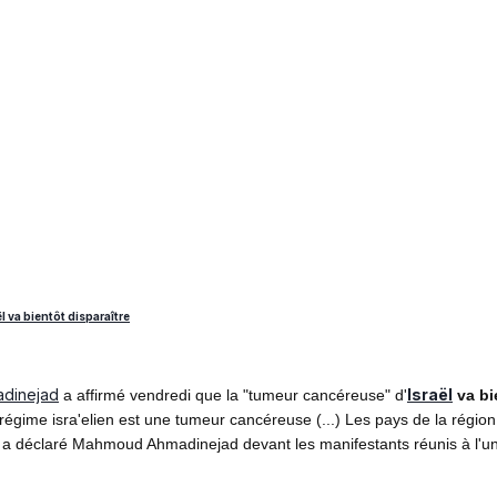
 va bientôt disparaître
dinejad
Israël
a affirmé vendredi que la "tumeur cancéreuse" d'
va bi
régime isra'elien est une tumeur cancéreuse (...) Les pays de la régio
, a déclaré Mahmoud Ahmadinejad devant les manifestants réunis à l'univ