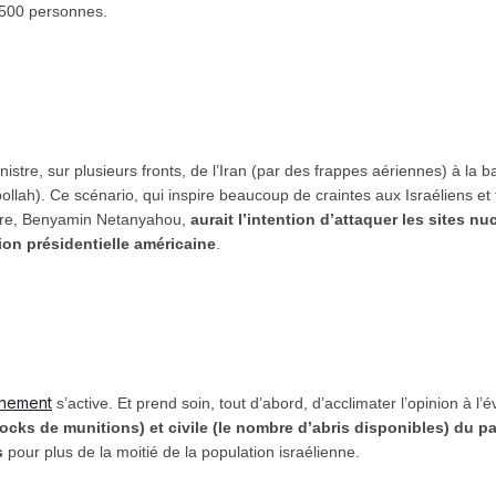
n 500 personnes.
-ministre, sur plusieurs fronts, de l’Iran (par des frappes aériennes) à 
bollah). Ce scénario, qui inspire beaucoup de craintes aux Israéliens et f
stre, Benyamin Netanyahou,
aurait l’intention d’attaquer les sites nu
ion présidentielle américaine
.
nement
s’active. Et prend soin, tout d’abord, d’acclimater l’opinion à l’
 stocks de munitions) et civile (le nombre d’abris disponibles) du p
s
pour plus de la moitié de la population israélienne.