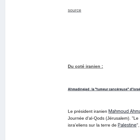
source
Du coté iranien :
Ahmadinejad : la "tumeur cancéreuse" d'Israël
Mahmoud Ahma
Le président iranien
Journée d'al-Qods (Jérusalem). "Le 
Palestine
isra'eliens sur la terre de
"