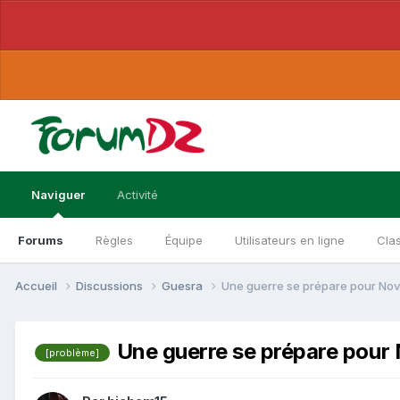
Naviguer
Activité
Forums
Règles
Équipe
Utilisateurs en ligne
Cla
Accueil
Discussions
Guesra
Une guerre se prépare pour No
Une guerre se prépare pour
[problème]