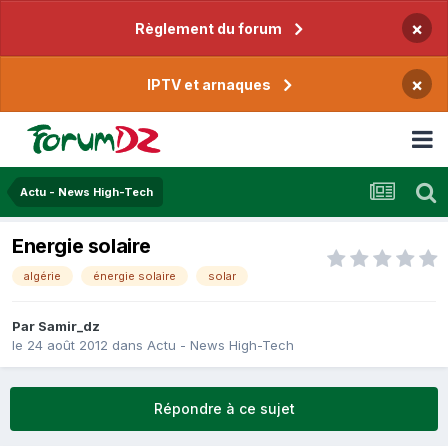
×
Règlement du forum
×
IPTV et arnaques
Actu - News High-Tech
Energie solaire
algérie
énergie solaire
solar
Par
Samir_dz
le 24 août 2012
dans
Actu - News High-Tech
Répondre à ce sujet