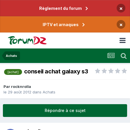
×
Règlement du forum
×
IPTV et arnaques
Achats
conseil achat galaxy s3
[achat]
Par
rocknrolla
le 29 août 2012
dans
Achats
Répondre à ce sujet