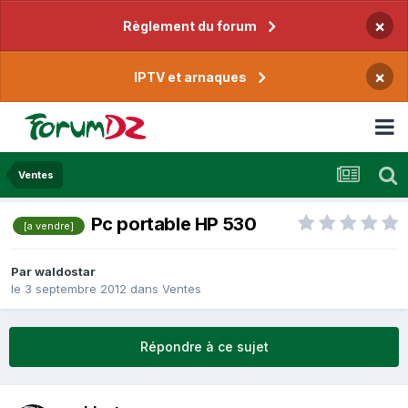
×
Règlement du forum
×
IPTV et arnaques
Ventes
Pc portable HP 530
[a vendre]
Par
waldostar
le 3 septembre 2012
dans
Ventes
Répondre à ce sujet