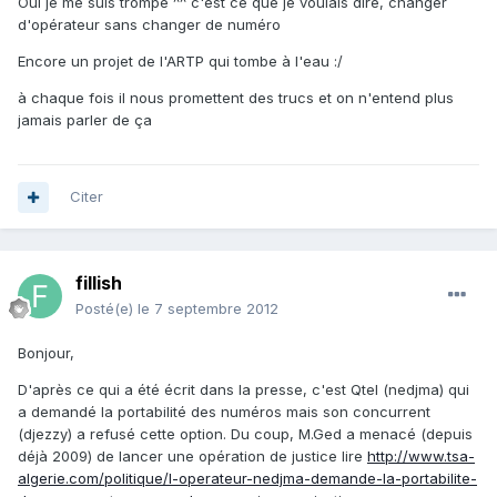
Oui je me suis trompé ^^ c'est ce que je voulais dire, changer
d'opérateur sans changer de numéro
Encore un projet de l'ARTP qui tombe à l'eau :/
à chaque fois il nous promettent des trucs et on n'entend plus
jamais parler de ça
Citer
fillish
Posté(e)
le 7 septembre 2012
Bonjour,
D'après ce qui a été écrit dans la presse, c'est Qtel (nedjma) qui
a demandé la portabilité des numéros mais son concurrent
(djezzy) a refusé cette option. Du coup, M.Ged a menacé (depuis
déjà 2009) de lancer une opération de justice lire
http://www.tsa-
algerie.com/politique/l-operateur-nedjma-demande-la-portabilite-