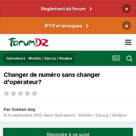
×
Règlement du forum
×
IPTV et arnaques
Opérateurs : Mobilis / Djezzy / Nedjma
Changer de numéro sans changer
d'opérateur?
Par
Golden-boy
le 6 septembre 2012
dans
Opérateurs : Mobilis / Djezzy / Nedjma
Répondre à ce sujet