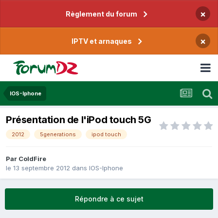
×
Règlement du forum
×
IPTV et arnaques
IOS-Iphone
Présentation de l'iPod touch 5G
2012
5generations
ipod touch
Par
ColdFire
le 13 septembre 2012
dans
IOS-Iphone
Répondre à ce sujet