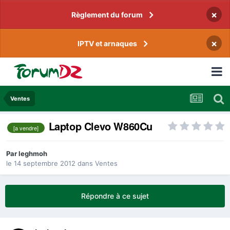
×
Règlement du forum
×
IPTV et arnaques
Ventes
Laptop Clevo W860Cu
[a vendre]
Par
leghmoh
le 14 septembre 2012
dans
Ventes
Répondre à ce sujet