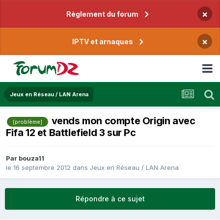
×
Règlement du forum
×
IPTV et arnaques
Jeux en Réseau / LAN Arena
vends mon compte Origin avec
[problème]
Fifa 12 et Battlefield 3 sur Pc
Par
bouza11
le 16 septembre 2012
dans
Jeux en Réseau / LAN Arena
Répondre à ce sujet