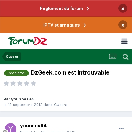
×
Règlement du forum
×
IPTV et arnaques
Guesra
DzGeek.com est introuvable
[problème]
Par
younnes94
le 18 septembre 2012
dans
Guesra
younnes94