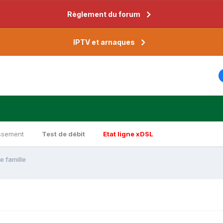
Règlement du forum
IPTV et arnaques
ssement
Test de débit
Etat ligne xDSL
e famille