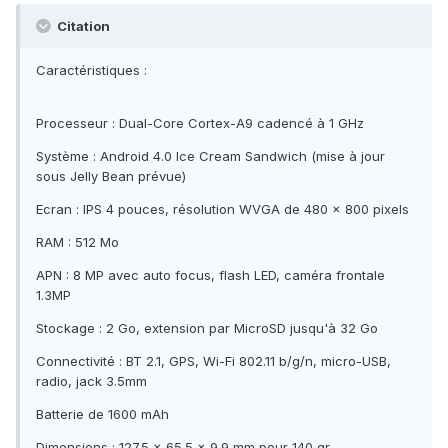
Citation
Caractéristiques :
Processeur : Dual-Core Cortex-A9 cadencé à 1 GHz
Système : Android 4.0 Ice Cream Sandwich (mise à jour
sous Jelly Bean prévue)
Ecran : IPS 4 pouces, résolution WVGA de 480 x 800 pixels
RAM : 512 Mo
APN : 8 MP avec auto focus, flash LED, caméra frontale
1.3MP
Stockage : 2 Go, extension par MicroSD jusqu'à 32 Go
Connectivité : BT 2.1, GPS, Wi-Fi 802.11 b/g/n, micro-USB,
radio, jack 3.5mm
Batterie de 1600 mAh
Dimensions : 127.5 x 65.5 x 9.9 mm pour 140 gr