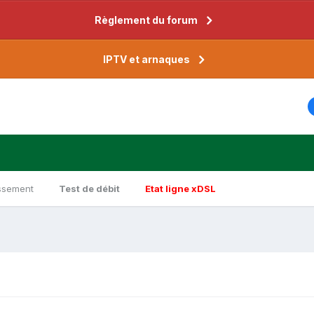
Règlement du forum
IPTV et arnaques
ssement
Test de débit
Etat ligne xDSL