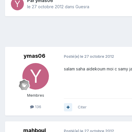
Par
ymas06
le 27 octobre 2012
dans
Guesra
ymas06
Posté(e)
le 27 octobre 2012
salam saha aidekoum moi c samy jai 
Membres
136
Citer
mahboul
Posté(e)
le 27 octobre 2012