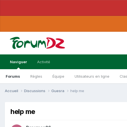
Naviguer
Activité
Forums
Règles
Équipe
Utilisateurs en ligne
Cla
Accueil
Discussions
Guesra
help me
help me