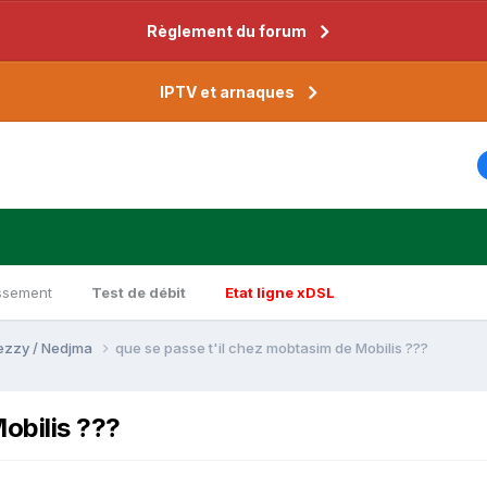
Règlement du forum
IPTV et arnaques
ssement
Test de débit
Etat ligne xDSL
Djezzy / Nedjma
que se passe t'il chez mobtasim de Mobilis ???
obilis ???