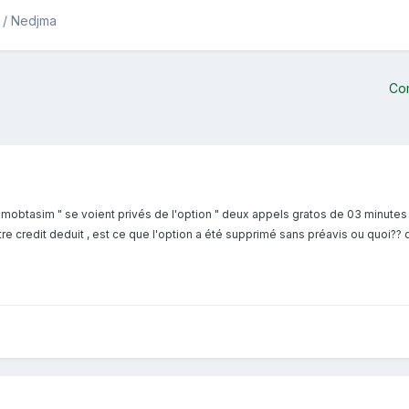
y / Nedjma
Co
 mobtasim " se voient privés de l'option " deux appels gratos de 03 minutes ch
 credit deduit , est ce que l'option a été supprimé sans préavis ou quoi?? d