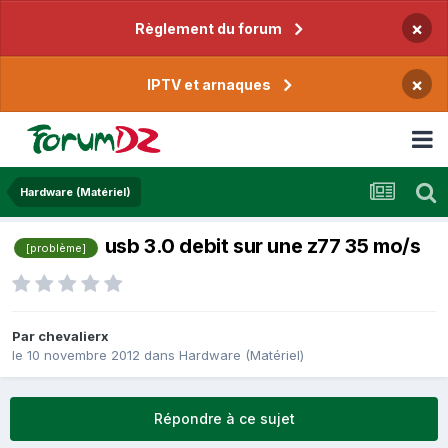
×
Règlement du forum
×
IPTV et arnaques
Hardware (Matériel)
usb 3.0 debit sur une z77 35 mo/s
[problème]
Par
chevalierx
le 10 novembre 2012
dans
Hardware (Matériel)
Répondre à ce sujet