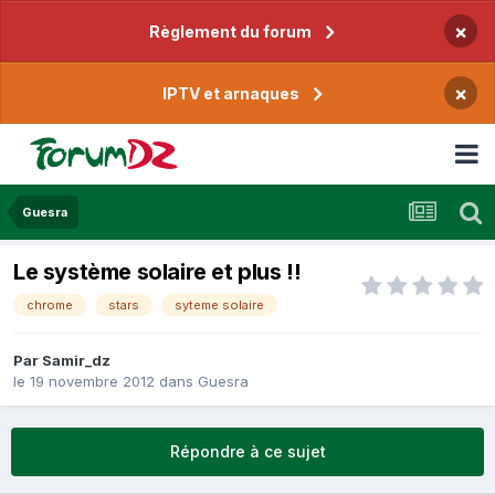
×
Règlement du forum
×
IPTV et arnaques
Guesra
Le système solaire et plus !!
chrome
stars
syteme solaire
Par
Samir_dz
le 19 novembre 2012
dans
Guesra
Répondre à ce sujet