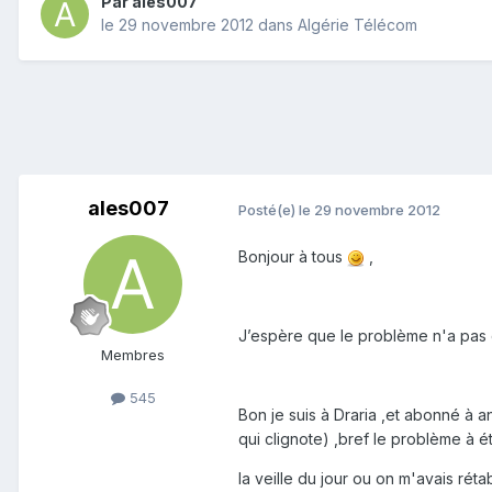
Par
ales007
le 29 novembre 2012
dans
Algérie Télécom
ales007
Posté(e)
le 29 novembre 2012
Bonjour à tous
,
J’espère que le problème n'a pas d
Membres
545
Bon je suis à Draria ,et abonné à a
qui clignote) ,bref le problème à éta
la veille du jour ou on m'avais réta