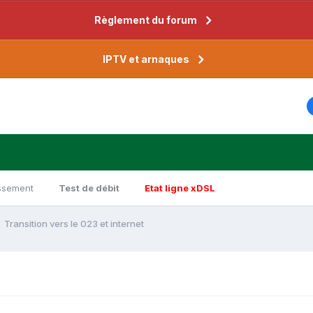
Règlement du forum
IPTV et arnaques
ssement
Test de débit
Etat ligne xDSL
Transition vers le 023 et internet