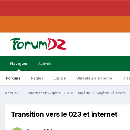
Naviguer
Activité
Forums
Règles
Équipe
Utilisateurs en ligne
Cla
Accueil
L'Internet en Algérie
ADSL Algérie
Algérie Télécom
Transition vers le 023 et internet