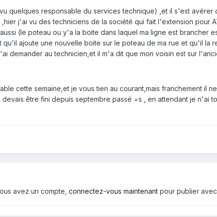
u quelques responsable du services technique) ,et il s'est avérer q
,hier j'ai vu des techniciens de la société qui fait l'extension pour AT
aussi (le poteau ou y'a la boite dans laquel ma ligne est brancher est
t qu'il ajoute une nouvelle boite sur le poteau de ma rue et qu'il la r
j'ai demander au technicien,et il m'a dit que mon voisin est sur l'an
sable cette semaine,et je vous tien au courant,mais franchement il ne 
evais être fini depuis septembre passé =s , en attendant je n'ai to
i vous avez un compte,
connectez-vous maintenant
pour publier avec