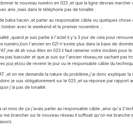
onner le nouveau numéro en 023 ,et que la ligne devrais marcher dan
vec anis ,mais dans le téléphone pas de tonalité .
 de baba hacen ,et parler au responsable câble ou quelques chose du
it tomber avec le weekend et le premier novembre ...
onalité ,quand je suis partie à l'actel il y'a 3 jour de cela pour ren
er le numéro,bon l'ancien en 021 n'existe plus dans la base de donné
 d'AT,me dit ah vous êtes en 023 il faut ramener votre modem pour le r
 ma pas basculer et que je suis sur l'ancien réseau,ne sachant pas t
 jour,et/ou de revenir le jour ou le responsable câble du techniqu
'AT ,et on me demande la nature du problème,j'ai donc expliquer la si
 donc je suis obligatoirement sur le 023 ,et sa réponse par rapport au 
quoi j'ai pas de tonalité.
 un mois de ça j'avais parler au responsable câble ,ainsi qu'a 2 techn
ur me brancher sur le nouveau réseau il suffisait qu'on me branche 
aison).