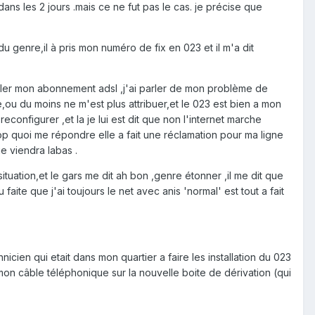
s les 2 jours .mais ce ne fut pas le cas. je précise que
 genre,il à pris mon numéro de fix en 023 et il m'a dit
ouveler mon abonnement adsl ,j'ai parler de mon problème de
e,ou du moins ne m'est plus attribuer,et le 023 est bien a mon
econfigurer ,et la je lui est dit que non l'internet marche
rop quoi me répondre elle a fait une réclamation pour ma ligne
e viendra labas .
tuation,et le gars me dit ah bon ,genre étonner ,il me dit que
faite que j'ai toujours le net avec anis 'normal' est tout a fait
icien qui etait dans mon quartier a faire les installation du 023
mon câble téléphonique sur la nouvelle boite de dérivation (qui