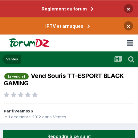
×
Règlement du forum
×
IPTV et arnaques
Ventes
Vend Souris TT-ESPORT BLACK
[a vendre]
GAMING
Par
fiveamox6
le 1 décembre 2012
dans
Ventes
Répondre à ce sujet