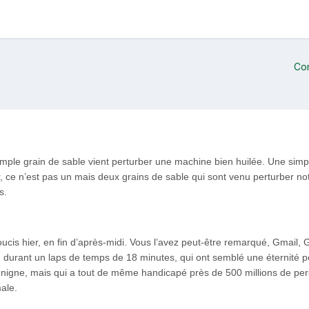
Co
ple grain de sable vient perturber une machine bien huilée. Une simple
er, ce n’est pas un mais deux grains de sable qui sont venu perturber no
s.
ucis hier, en fin d’après-midi. Vous l’avez peut-être remarqué, Gmail
i, durant un laps de temps de 18 minutes, qui ont semblé une éternité po
igne, mais qui a tout de même handicapé près de 500 millions de person
male.