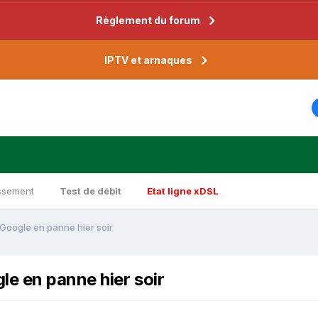
Règlement du forum
IPTV et arnaques
ssement
Test de débit
Etat ligne xDSL
Google en panne hier soir
le en panne hier soir