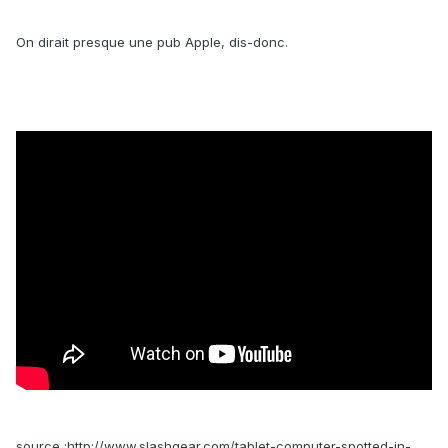
On dirait presque une pub Apple, dis-donc.
source :http://www.slashgear.com/tablet-computer-spotted-in-