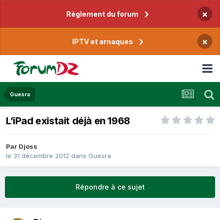
×
Règlement du forum
×
IPTV et arnaques
Guesra
L’iPad existait déjà en 1968
Par
Djoss
le 31 décembre 2012
dans
Guesra
Répondre à ce sujet