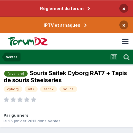
×
Règlement du forum
×
IPTV et arnaques
Ventes
Souris Saitek Cyborg RAT7 + Tapis
[a vendre]
de souris Steelseries
cyborg
rat7
saitek
souris
Par
gunners
le 25 janvier 2013
dans
Ventes