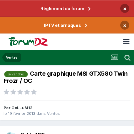
×
Règlement du forum
×
IPTV et arnaques
Ventes
Carte graphique MSI GTX580 Twin
[a vendre]
Frozr / OC
Par
GoLLuM13
le 19 février 2013
dans
Ventes