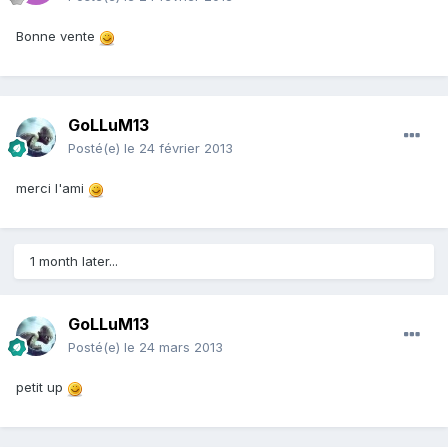
Bonne vente
GoLLuM13
Posté(e)
le 24 février 2013
merci l'ami
1 month later...
GoLLuM13
Posté(e)
le 24 mars 2013
petit up