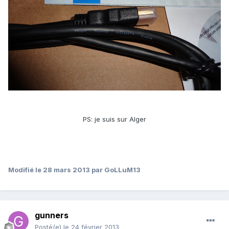
PS: je suis sur Alger
Modifié
le 28 mars 2013
par GoLLuM13
gunners
Posté(e)
le 24 février 2013