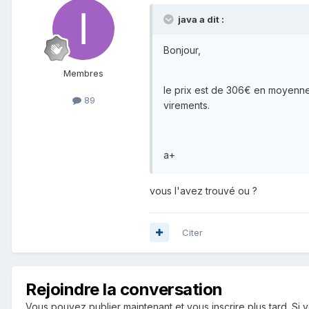
java a dit :
Bonjour,
Membres
le prix est de 306€ en moyenne,
89
virements.
a+
vous l'avez trouvé ou ?
Citer
Rejoindre la conversation
Vous pouvez publier maintenant et vous inscrire plus tard. S