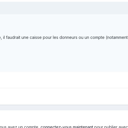
 il faudrait une caisse pour les donneurs ou un compte (notamment à
i vous avez un compte,
connectez-vous maintenant
pour publier avec