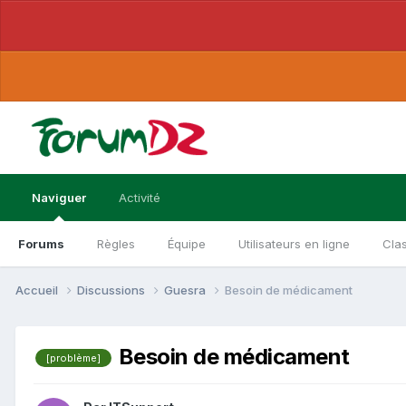
Naviguer
Activité
Forums
Règles
Équipe
Utilisateurs en ligne
Cla
Accueil
Discussions
Guesra
Besoin de médicament
Besoin de médicament
[problème]