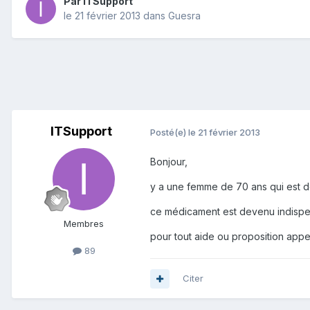
Par
ITSupport
le 21 février 2013
dans
Guesra
ITSupport
Posté(e)
le 21 février 2013
Bonjour,
y a une femme de 70 ans qui est 
ce médicament est devenu indispensa
Membres
pour tout aide ou proposition app
89
Citer