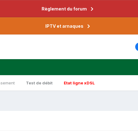
Règlement du forum
IPTV et arnaques
ssement
Test de débit
Etat ligne xDSL