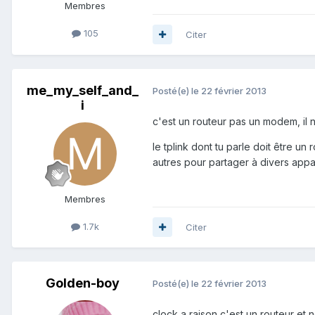
Membres
105
Citer
me_my_self_and_
Posté(e)
le 22 février 2013
i
c'est un routeur pas un modem, il
le tplink dont tu parle doit être 
autres pour partager à divers appa
Membres
1.7k
Citer
Golden-boy
Posté(e)
le 22 février 2013
clock a raison c'est un routeur et