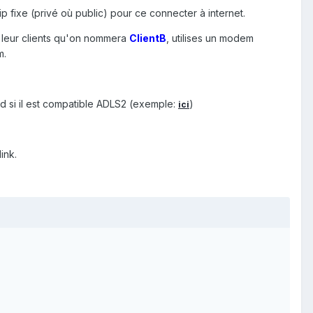
 fixe (privé où public) pour ce connecter à internet.
 leur clients qu'on nommera
ClientB
, utilises un modem
m.
ord si il est compatible ADLS2 (exemple:
)
ici
ink.