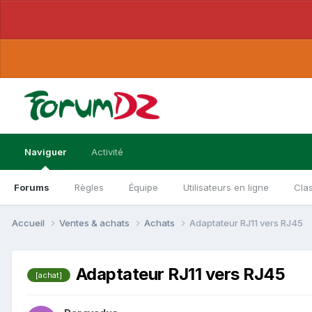
Naviguer
Activité
Forums
Règles
Équipe
Utilisateurs en ligne
Cla
Accueil
Ventes & achats
Achats
Adaptateur RJ11 vers RJ45
Adaptateur RJ11 vers RJ45
[achat]