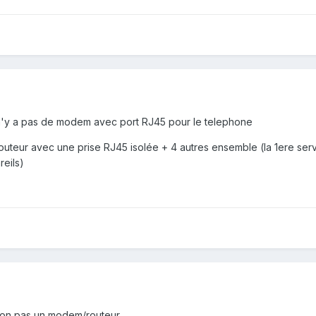
 n'y a pas de modem avec port RJ45 pour le telephone
un routeur avec une prise RJ45 isolée + 4 autres ensemble (la 1ere 
reils)
 non pas un modem/routeur.