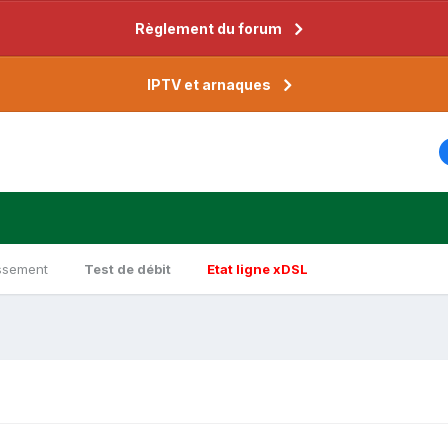
Règlement du forum
IPTV et arnaques
ssement
Test de débit
Etat ligne xDSL