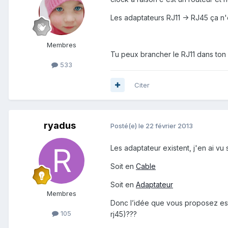
Les adaptateurs RJ11 -> RJ45 ça n'
Membres
Tu peux brancher le RJ11 dans ton 
533
Citer
ryadus
Posté(e)
le 22 février 2013
Les adaptateur existent, j'en ai vu
Soit en
Cable
Soit en
Adaptateur
Membres
Donc l’idée que vous proposez est 
105
rj45)???