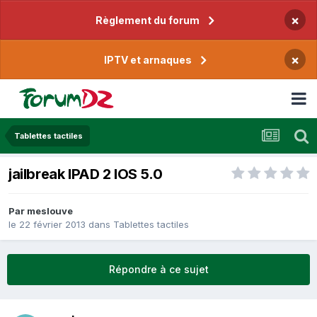
×
Règlement du forum
×
IPTV et arnaques
Tablettes tactiles
jailbreak IPAD 2 IOS 5.0
Par
meslouve
le 22 février 2013
dans
Tablettes tactiles
Répondre à ce sujet