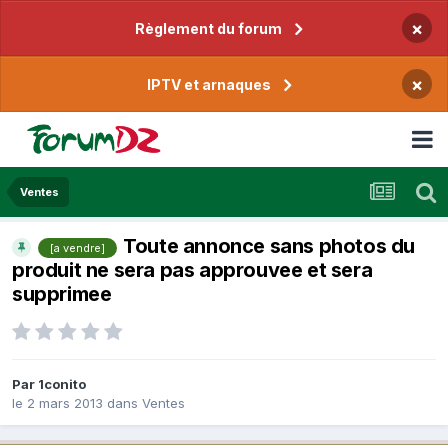
×
Règlement du forum
×
IPTV et arnaques
Ventes
Toute annonce sans photos du
[a vendre]
produit ne sera pas approuvee et sera
supprimee
Par
1conito
le 2 mars 2013
dans
Ventes