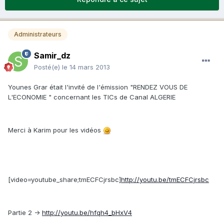
Administrateurs
Samir_dz
Posté(e)
le 14 mars 2013
Younes Grar était l'invité de l'émission "RENDEZ VOUS DE
L'ECONOMIE " concernant les TICs de Canal ALGERIE
Merci à Karim pour les vidéos
[video=youtube_share;tmECFCjrsbc]
http://youtu.be/tmECFCjrsbc
Partie 2 ->
http://youtu.be/hfqh4_bHxV4