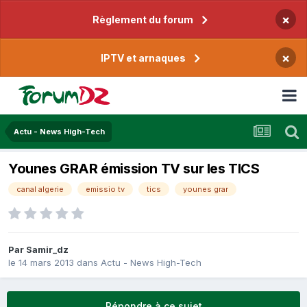
×
Règlement du forum
×
IPTV et arnaques
Actu - News High-Tech
Younes GRAR émission TV sur les TICS
canal algerie
emissio tv
tics
younes grar
Par
Samir_dz
le 14 mars 2013
dans
Actu - News High-Tech
Répondre à ce sujet