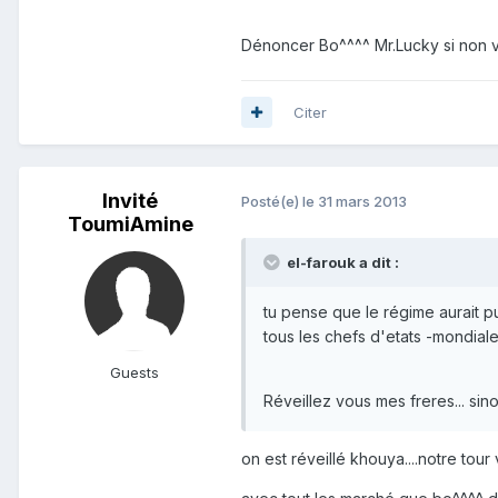
Dénoncer Bo^^^^ Mr.Lucky si non v
Citer
Invité
Posté(e)
le 31 mars 2013
ToumiAmine
el-farouk a dit :
tu pense que le régime aurait pu
tous les chefs d'etats -mondiale
Guests
Réveillez vous mes freres... sinon
on est réveillé khouya....notre tour