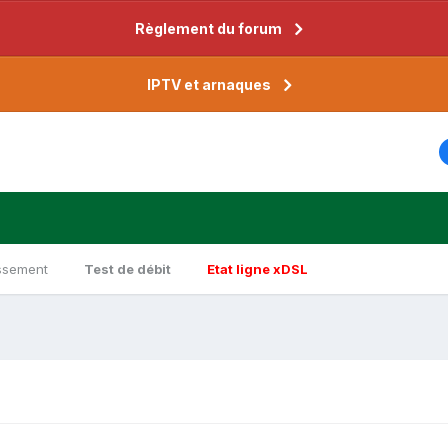
Règlement du forum
IPTV et arnaques
ssement
Test de débit
Etat ligne xDSL