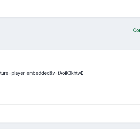
Co
eature=player_embedded&v=fAoiK3khtwE