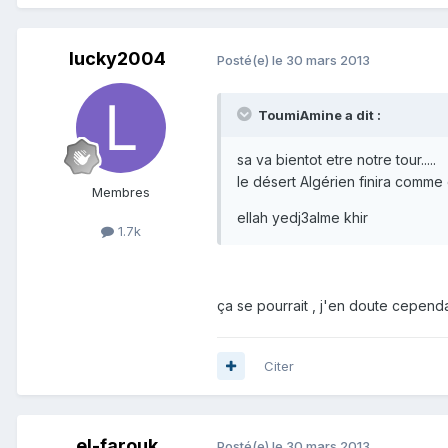
lucky2004
Posté(e)
le 30 mars 2013
ToumiAmine a dit :
sa va bientot etre notre tour.....
le désert Algérien finira comme 
Membres
ellah yedj3alme khir
1.7k
ça se pourrait , j'en doute cependa
Citer
el-farouk
Posté(e)
le 30 mars 2013