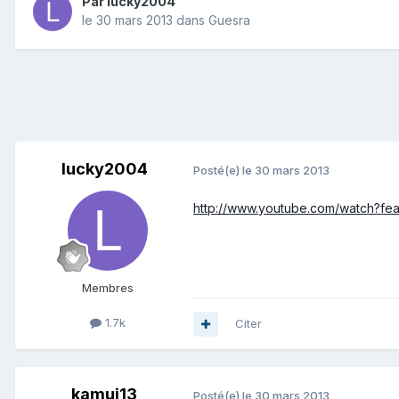
Par
lucky2004
le 30 mars 2013
dans
Guesra
lucky2004
Posté(e)
le 30 mars 2013
http://www.youtube.com/watch?f
Membres
1.7k
Citer
kamui13
Posté(e)
le 30 mars 2013