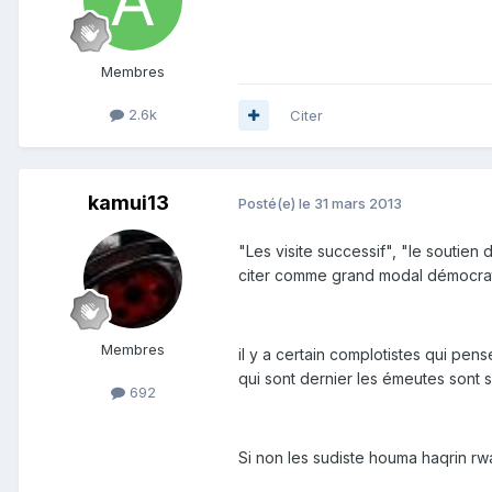
Membres
2.6k
Citer
kamui13
Posté(e)
le 31 mars 2013
"Les visite successif", "le soutien
citer comme grand modal démocrat
Membres
il y a certain complotistes qui pens
qui sont dernier les émeutes sont s
692
Si non les sudiste houma haqrin rw