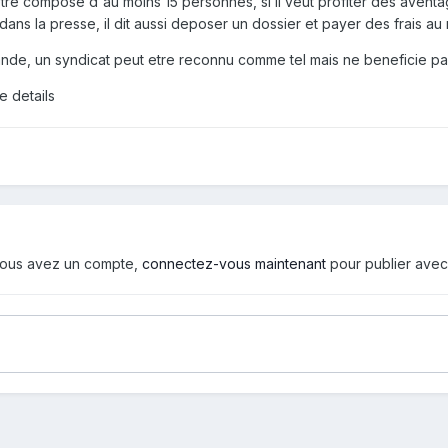
 etre composé d'au moins 15 personnes, si il veut profiter des avent
dans la presse, il dit aussi deposer un dossier et payer des frais au 
nde, un syndicat peut etre reconnu comme tel mais ne beneficie 
e details
i vous avez un compte,
connectez-vous maintenant
pour publier avec