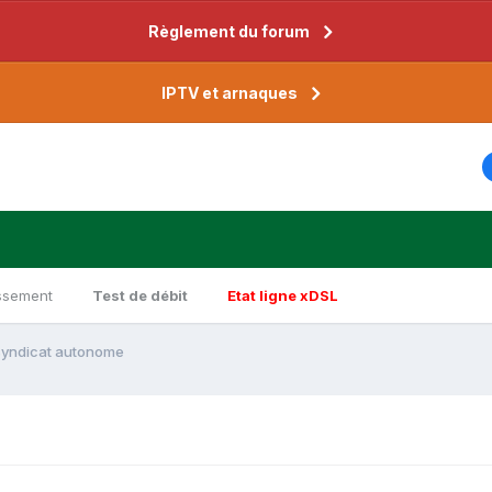
Règlement du forum
IPTV et arnaques
ssement
Test de débit
Etat ligne xDSL
 syndicat autonome