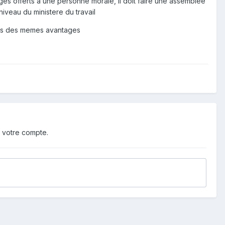
ages offerts a une personne morale, il doit faire une assemblée
niveau du ministere du travail
pas des memes avantages
 votre compte.