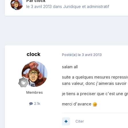
Par
clock
le 3 avril 2013
dans
Juridique et administratif
clock
Posté(e)
le 3 avril 2013
salam all
suite a quelques mesures repressiv
sans valeur, donc j'aimerais savoir
Membres
je tiens a preciser que c'est une g
2.1k
merci d'avance
Citer