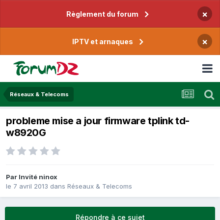
×
Règlement du forum
×
IPTV et arnaques
Réseaux & Telecoms
probleme mise a jour firmware tplink td-
w8920G
Par Invité ninox
le 7 avril 2013
dans
Réseaux & Telecoms
Répondre à ce sujet